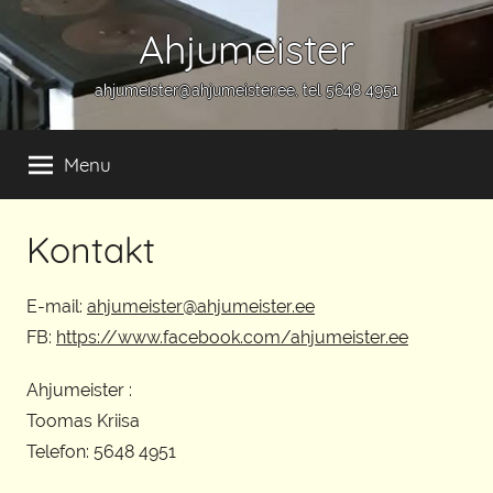
Skip
Ahjumeister
to
content
ahjumeister@ahjumeister.ee, tel 5648 4951
Menu
Kontakt
E-mail:
ahjumeister@ahjumeister.ee
FB:
https://www.facebook.com/ahjumeister.ee
Ahjumeister :
Toomas Kriisa
Telefon: 5648 4951